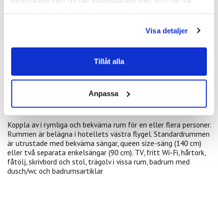
Under sommaren har hotellet servering utomhus.
Spaavdelningen har pool och gym – perfekt för att varva ner
samlat in när du har använt deras tjänster.
efter en lång dag av möten eller andra aktiviteter.
Visa detaljer
Bo i hjärtat av Sandefjord med gångavstånd till hamnen,
restauranger, butiker och museum. Sandefjord är en populär
Tillåt alla
sommarstad med en lång kustlinje där du hittar flera stränder,
grottor och klippor. Bo centralt, nära staden med dess
fascinerande historia med anor från vikingatiden och upplev
något av stadens många kulturevenemang. Hotellet ligger
Anpassa
bara en kort biltur från flygplatsen.
Koppla av i rymliga och bekväma rum för en eller flera personer.
Rummen är belägna i hotellets västra flygel. Standardrummen
är utrustade med bekväma sängar, queen size-säng (140 cm)
eller två separata enkelsängar (90 cm). TV, fritt Wi-Fi, hårtork,
fåtölj, skrivbord och stol, trägolv i vissa rum, badrum med
dusch/wc och badrumsartiklar