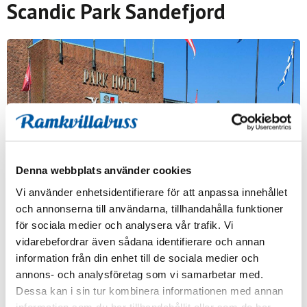
Scandic Park Sandefjord
Denna webbplats använder cookies
Vi använder enhetsidentifierare för att anpassa innehållet
och annonserna till användarna, tillhandahålla funktioner
Välkommen till Scandic Park Sandefjord, hotellet vann priset
för sociala medier och analysera vår trafik. Vi
för länets bästa frukost 2023! Bo i centrala Sandefjord med
vidarebefordrar även sådana identifierare och annan
allt du behöver på gångavstånd. Hotellet har en fin restaurang,
information från din enhet till de sociala medier och
terrass och spaavdelning. Perfekt för både affärs- och
annons- och analysföretag som vi samarbetar med.
semesterresor.
Dessa kan i sin tur kombinera informationen med annan
information som du har tillhandahållit eller som de har