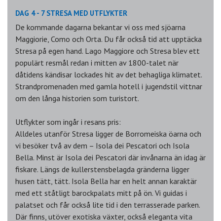
DAG 4 - 7 STRESA MED UTFLYKTER
De kommande dagarna bekantar vi oss med sjöarna
Maggiorie, Como och Orta. Du får också tid att upptäcka
Stresa på egen hand. Lago Maggiore och Stresa blev ett
populärt resmål redan i mitten av 1800-talet när
dåtidens kändisar lockades hit av det behagliga klimatet.
Strandpromenaden med gamla hotell i jugendstil vittnar
om den långa historien som turistort.
Utflykter som ingår i resans pris:
Alldeles utanför Stresa ligger de Borromeiska öarna och
vi besöker två av dem – Isola dei Pescatori och Isola
Bella. Minst är Isola dei Pescatori där invånarna än idag är
fiskare. Längs de kullerstensbelagda gränderna ligger
husen tätt, tätt. Isola Bella har en helt annan karaktär
med ett ståtligt barockpalats mitt på ön. Vi guidas i
palatset och får också lite tid i den terrasserade parken.
Där finns, utöver exotiska växter, också eleganta vita