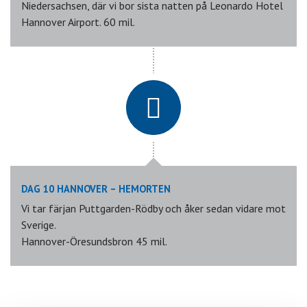
Niedersachsen, där vi bor sista natten på Leonardo Hotel
Hannover Airport. 60 mil.
DAG 10 HANNOVER – HEMORTEN
Vi tar färjan Puttgarden-Rödby och åker sedan vidare mot
Sverige.
Hannover-Öresundsbron 45 mil.