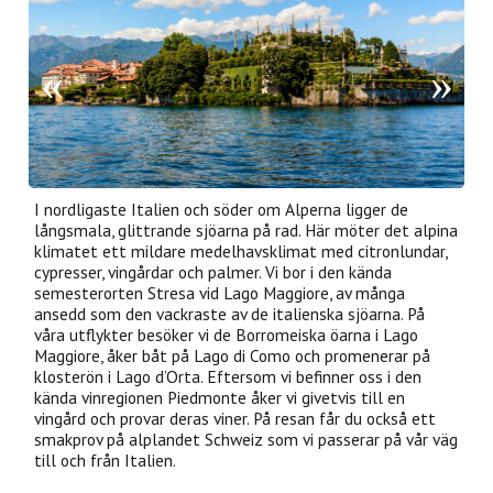
I nordligaste Italien och söder om Alperna ligger de
långsmala, glittrande sjöarna på rad. Här möter det alpina
klimatet ett mildare medelhavsklimat med citronlundar,
cypresser, vingårdar och palmer. Vi bor i den kända
semesterorten Stresa vid Lago Maggiore, av många
ansedd som den vackraste av de italienska sjöarna. På
våra utflykter besöker vi de Borromeiska öarna i Lago
Maggiore, åker båt på Lago di Como och promenerar på
klosterön i Lago d’Orta. Eftersom vi befinner oss i den
kända vinregionen Piedmonte åker vi givetvis till en
vingård och provar deras viner. På resan får du också ett
smakprov på alplandet Schweiz som vi passerar på vår väg
till och från Italien.