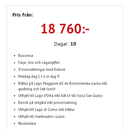
Pris från:
18 760:-
Dagar:
10
Bussresa
Färje-, bro och vägavgifter
9 övernattningar med frukost
Middag dag 1 t o m dag 9
Båttur på Lago Maggiore till de Borromeiska öarna inkl
guidning och lätt lunch
Utflykt till Lago d'Orta inkl båt t/r till Isola San Giulio
Besök på vingård inkl provsmakning
Utflykt till Lago di Como inkl båttur
Utflykt till marknaden i Luino
Reseledare