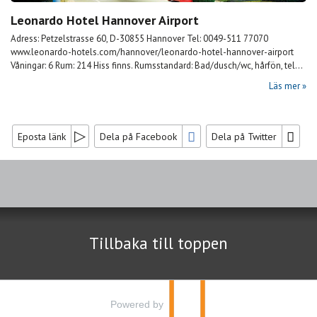
Leonardo Hotel Hannover Airport
Adress: Petzelstrasse 60, D-30855 Hannover Tel: 0049-511 77070
www.leonardo-hotels.com/hannover/leonardo-hotel-hannover-airport
Våningar: 6 Rum: 214 Hiss finns. Rumsstandard: Bad/dusch/wc, hårfön, tel...
Läs mer
Eposta länk
Dela på Facebook
Dela på Twitter
Sociala medier
Nyhetsbrev
Tillbaka till toppen
Jag samtycker till dataskyddspolicyn.
Läs vår dataskyddspolicy här »
*
Powered by