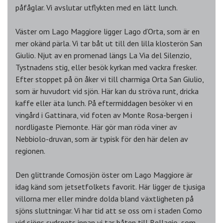
påfåglar. Vi avslutar utflykten med en lätt lunch.
Väster om Lago Maggiore ligger Lago d’Orta, som är en
mer okänd pärla. Vi tar båt ut till den lilla klosterön San
Giulio. Njut av en promenad längs La Via del Silenzio,
Tystnadens stig, eller besök kyrkan med vackra fresker.
Efter stoppet på ön åker vi till charmiga Orta San Giulio,
som är huvudort vid sjön. Här kan du ströva runt, dricka
kaffe eller äta lunch. På eftermiddagen besöker vi en
vingård i Gattinara, vid foten av Monte Rosa-bergen i
nordligaste Piemonte. Här gör man röda viner av
Nebbiolo-druvan, som är typisk för den här delen av
regionen.
Den glittrande Comosjön öster om Lago Maggiore är
idag känd som jetsetfolkets favorit. Här ligger de tjusiga
villorna mer eller mindre dolda bland växtligheten på
sjöns sluttningar. Vi har tid att se oss om i staden Como
vid sjöns sydspets innan vi tar båten till Bellagio, som