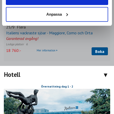
Avgångar & priser
Anpassa
25/9
Flera
Italiens vackraste sjöar - Maggiore, Como och Orta
Garanterad avgång!
6
18 760:-
Mer information
Boka
Hotell
Övernattning dag 1 - 2