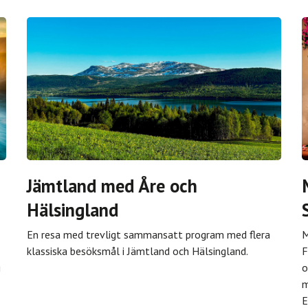
Jämtland med Åre och
Hälsingland
En resa med trevligt sammansatt program med flera
M
klassiska besöksmål i Jämtland och Hälsingland.
F
g
o
m
E