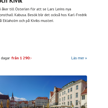
och Kivik
i åker till Österlen för att se Lars Lerins nya
onsthall Kabusa. Besök blir det också hos Karl-Fredrik
å Eklaholm och på Kiviks musteri.
 dagar
från
1 290:-
Läs mer