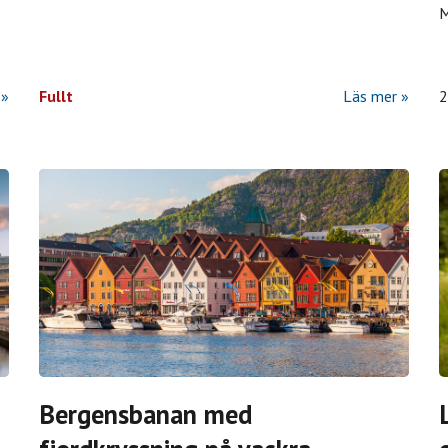
M
Fullt
Läs mer
2
Bergensbanan med