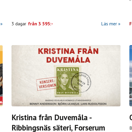
3 dagar
från
3 595:-
Läs mer
F
Kristina från Duvemåla -
Ribbingsnäs säteri, Forserum
B