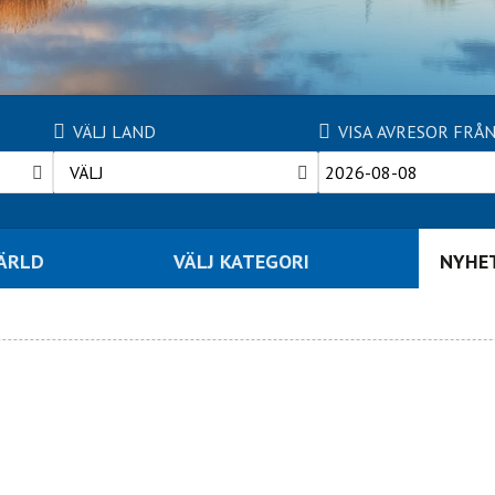
VÄLJ LAND
VISA AVRESOR FRÅ
VÄLJ
VÄRLD
VÄLJ KATEGORI
NYHE