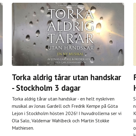
Torka aldrig tårar utan handskar
- Stockholm 3 dagar
Torka aldrig tårar utan handskar - en helt nyskriven
S
musikal av Jonas Gardell och Fredrik Kempe på Göta
n
Lejon i Stockholm hösten 2026! I huvudrollerna ser vi
K
Ola Salo, Valdemar Wahlbeck och Martin Stokke
l
Mathiesen.
o
H