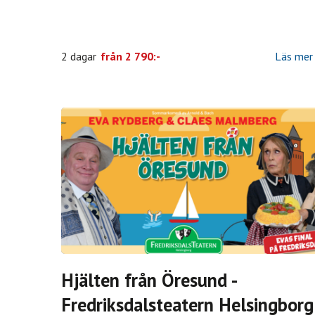
2 dagar
från
2 790:-
Läs mer
Hjälten från Öresund -
Fredriksdalsteatern Helsingborg