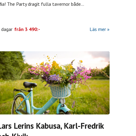
ia! The Party dragit fulla tavernor både
...
 dagar
från
3 490:-
Läs mer
Lars Lerins Kabusa, Karl-Fredrik