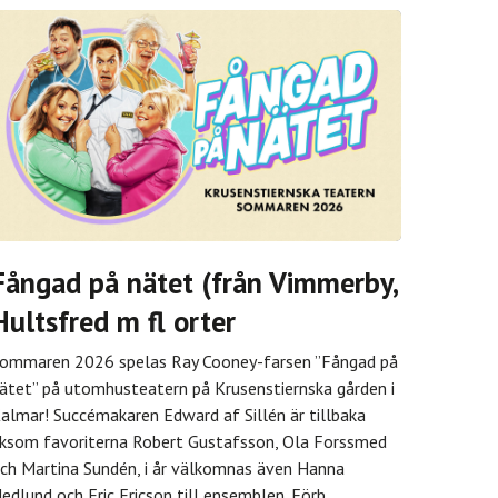
Fångad på nätet (från Vimmerby,
Hultsfred m fl orter
ommaren 2026 spelas Ray Cooney-farsen ”Fångad på
ätet” på utomhusteatern på Krusenstiernska gården i
almar! Succémakaren Edward af Sillén är tillbaka
iksom favoriterna Robert Gustafsson, Ola Forssmed
ch Martina Sundén, i år välkomnas även Hanna
edlund och Eric Ericson till ensemblen. Förb
...