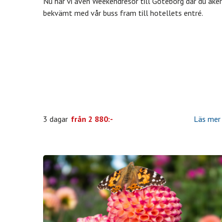
Nu har vi även Weekendresor till Göteborg där du åker
bekvämt med vår buss fram till hotellets entré.
3 dagar
från
2 880:-
Läs mer