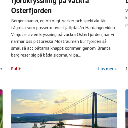
fjordkryssning på vackra
Osterfjorden
V
k
Bergensbanan, en otroligt vacker och spektakulär
p
tågresa som passerar över fjällplatån Hardangervidda.
Vi njuter av en kryssning på vackra Osterfjorden, när vi
närmar oss pittoreska Mostraumen blir fjorden så
smal så att båtarna knappt kommer igenom. Branta
berg reser sig på båda sidorna, vi pa
...
Fullt
Läs mer
1