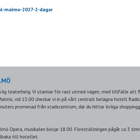
cal-malmo-2027-2-dagar
LMÖ
lig teaterhelg. Vi stannar för rast utmed vägen, med tillfälle att fi
almö, vid 15.00 checkar vi in på vårt centralt belägna hotell Radi
inuters promenad från stadscentrum, där du hittar livliga shoppingg
almö Opera, musikalen börjar 18.00. Föreställningen pågår ca 3 timm
lbaka till hotellet.