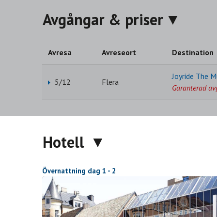
Avgångar & priser
Avresa
Avreseort
Destination
Joyride The M
5/12
Flera
Garanterad av
Hotell
Övernattning dag 1 - 2