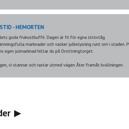
STID - HEMORTEN
lets goda frukostbuffé. Dagen är fri för egna strövtåg.
tämningsfulla marknader och vacker julbelysning runt om i staden. 
s egen julmarknad hittar du på Drottningtorget.
gen, vi stannar och rastar utmed vägen. Åter framåt kvällningen.
der