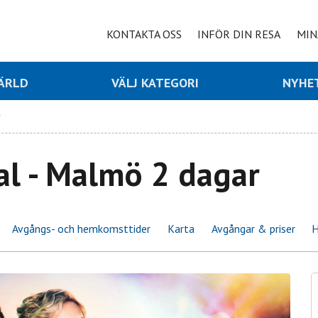
KONTAKTA OSS
INFÖR DIN RESA
MIN
VÄRLD
VÄLJ KATEGORI
NYHE
r
al - Malmö 2 dagar
Avgångs- och hemkomsttider
Karta
Avgångar & priser
H