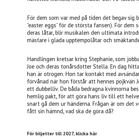
För dem som var med på tiden det begav sig b
”easter eggs” för de största fansen). För dem 
deras låtar, blir musikalen den ultimata intro
mästare i glada upptempolåtar och smäktand
Handlingen kretsar kring Stephanie, som jobb
Joe och deras tonårsdotter Stella. En dag hitta
han är otrogen. Hon tar kontakt med avsändaren
förvånad när hon förstår att hennes pojkvän Jo
ett dubbelliv. De båda bedragna kvinnorna bes
hemlig pakt, för att göra hans liv till ett hel
snart gå dem ur händerna. Frågan är om det ve
fått sin hämnd, vad ska de göra då?
För biljetter till 2027, klicka här