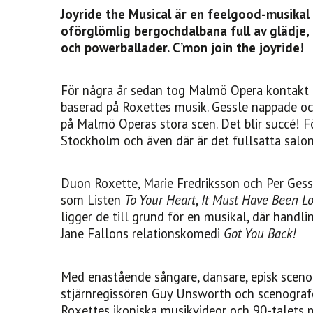
Joyride the Musical är en feelgood-musika
oförglömlig bergochdalbana full av glädje
och powerballader. C’mon join the joyride!
För några år sedan tog Malmö Opera kontakt
baserad på Roxettes musik. Gessle nappade o
på Malmö Operas stora scen. Det blir succé! F
Stockholm och även där är det fullsatta salon
Duon Roxette, Marie Fredriksson och Per Gessl
som Listen
To Your Heart
,
It Must Have Been L
ligger de till grund för en musikal, där handl
Jane Fallons relationskomedi
Got You Back!
Med enastående sångare, dansare, episk scenog
stjärnregissören Guy Unsworth och scenograf
Roxettes ikoniska musikvideor och 90-talets