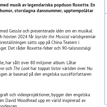
l med musik av legendariska popduon Roxette. En
, humor, storslagna dansnummer, upptempolåtar
 med Gessle och presenterade idén om en musikal
ch hösten 2024 får
Joyride the Musical
världspremiär
öreställningen sätts upp på China Teatern i
ger. Det råder Roxette-feber och 90-talsnostalgi
e, har sålt över 80 miljoner album. Låtar
ove
och
The Look
har toppat listor världen över. Nu
ingen är baserad på den engelska succéförfattaren
rafi och videoprojektioner, bygger den engelska
en David Woodhead upp en värld inspirerad av
 modescen.