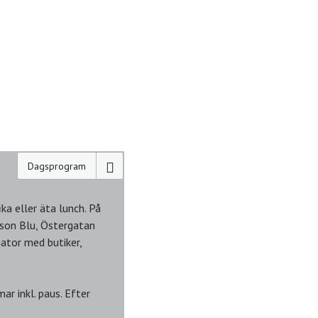
Dagsprogram
ka eller äta lunch. På
sson Blu, Östergatan
ator med butiker,
ar inkl. paus. Efter