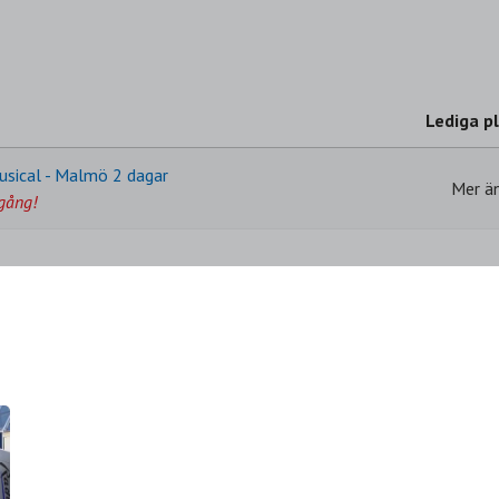
Lediga p
usical - Malmö 2 dagar
Mer ä
gång!