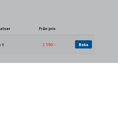
latser
Från pris
Boka
n 8
2 590:-