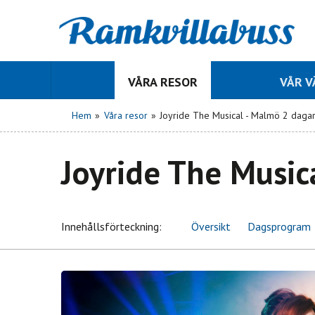
VÅRA RESOR
VÅR 
Hem
»
Våra resor
»
Joyride The Musical - Malmö 2 daga
Joyride The Music
Innehålls
förteckning
Översikt
Dagsprogram