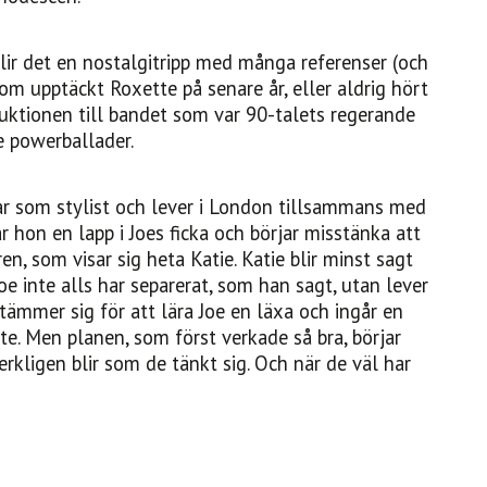
lir det en nostalgitripp med många referenser (och
som upptäckt Roxette på senare år, eller aldrig hört
duktionen till bandet som var 90-talets regerande
e powerballader.
ar som stylist och lever i London tillsammans med
r hon en lapp i Joes ficka och börjar misstänka att
, som visar sig heta Katie. Katie blir minst sagt
e inte alls har separerat, som han sagt, utan lever
tämmer sig för att lära Joe en läxa och ingår en
vete. Men planen, som först verkade så bra, börjar
rkligen blir som de tänkt sig. Och när de väl har