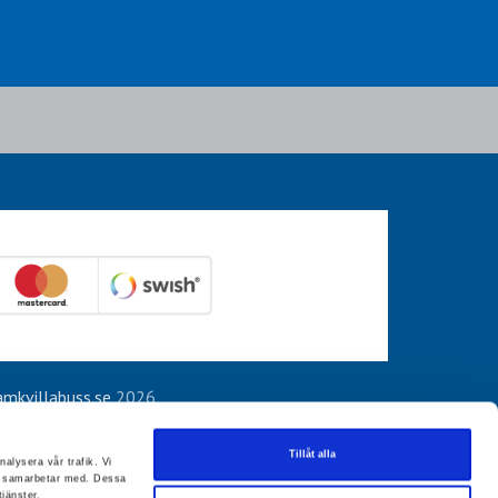
mkvillabuss.se
2026
Tillåt alla
nalysera vår trafik. Vi
vi samarbetar med. Dessa
jänster.