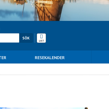
N
RESEKALENDER
SÖK
TER
RESEKALENDER