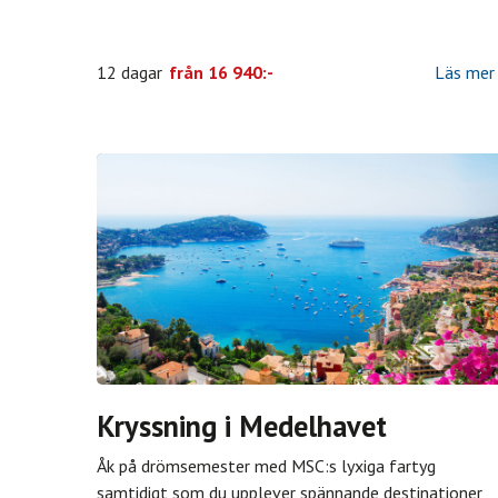
12 dagar
från
16 940:-
Läs mer
Kryssning i Medelhavet
Åk på drömsemester med MSC:s lyxiga fartyg
samtidigt som du upplever spännande destinationer