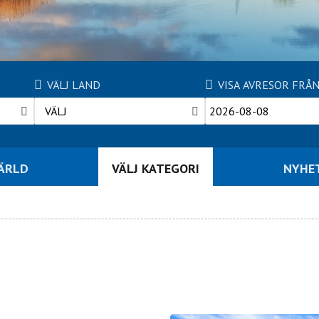
VÄLJ LAND
VISA AVRESOR FRÅ
VÄLJ
VÄRLD
VÄLJ KATEGORI
NYHE