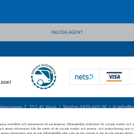
INLOGG AGENT
djursvägen 7
352 45
Växjö
Telefon
0470-605 00
©
info@ra
assa innehållet och annonserna till användarna, tillhandahålla funktioner för sociala medier och a
 och annan information från din enhet till de sociala medier och annons- och analysföretag som 
annan information som du har tillhandahållit eller som de har samlat in när du har använt deras t