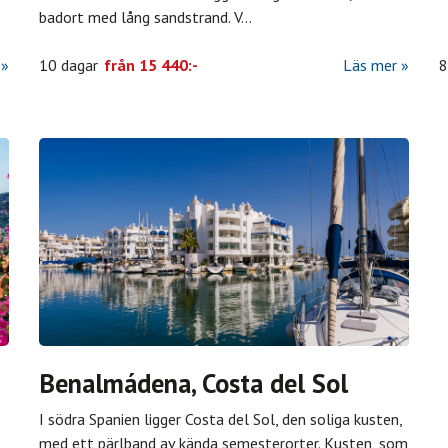
badort med lång sandstrand. V
...
10 dagar
från
15 440:-
Läs mer
8
Benalmádena, Costa del Sol
I södra Spanien ligger Costa del Sol, den soliga kusten,
med ett pärlband av kända semesterorter. Kusten, som