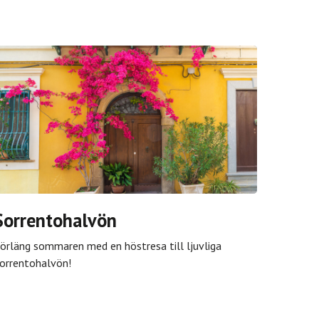
Sorrentohalvön
örläng sommaren med en höstresa till ljuvliga
orrentohalvön!