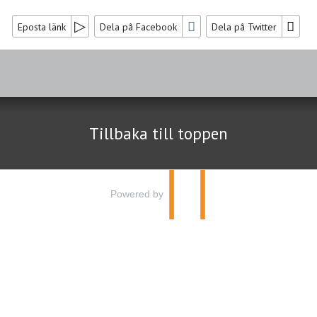
Eposta länk
Dela på Facebook
Dela på Twitter
Sociala medier
Nyhetsbrev
Tillbaka till toppen
Jag samtycker till dataskyddspolicyn.
Läs vår dataskyddspolicy här »
*
Powered by