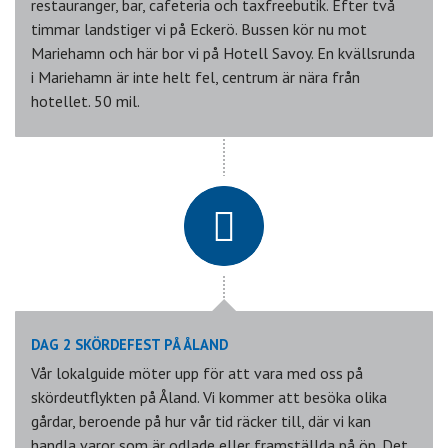
restauranger, bar, cafeteria och taxfreebutik. Efter två
timmar landstiger vi på Eckerö. Bussen kör nu mot
Mariehamn och här bor vi på Hotell Savoy. En kvällsrunda
i Mariehamn är inte helt fel, centrum är nära från
hotellet. 50 mil.
DAG 2 SKÖRDEFEST PÅ ÅLAND
Vår lokalguide möter upp för att vara med oss på
skördeutflykten på Åland. Vi kommer att besöka olika
gårdar, beroende på hur vår tid räcker till, där vi kan
handla varor som är odlade eller framställda på ön. Det