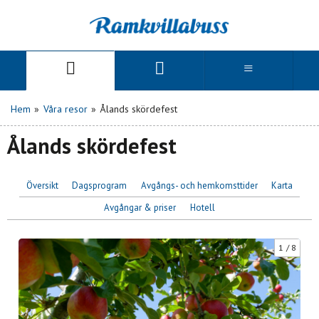
Hem
»
Våra resor
»
Ålands skördefest
Ålands skördefest
Översikt
Dagsprogram
Avgångs- och hemkomsttider
Karta
Avgångar & priser
Hotell
1
8