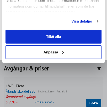
Dessa kan i sin tur kombinera informationen med annan
information som du har tillhandahållit eller som de har
samlat in när du har använt deras tjänster.
Visa detaljer
Tillåt alla
Anpassa
Avgångar & priser
18/9
Flera
Ålands skördefest
Mer än 8
Garanterad avgång!
5 770:-
Mer information
Boka