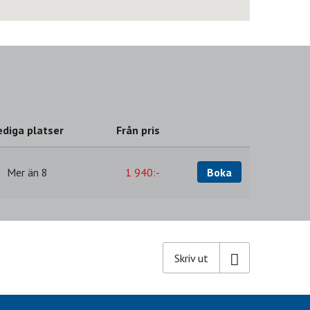
ediga platser
Från pris
Boka
Mer än 8
1 940:-
Skriv ut