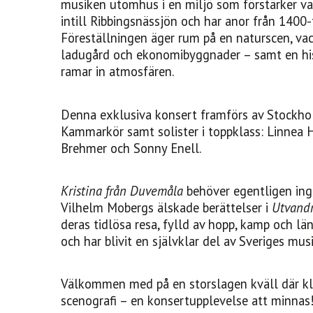
musiken utomhus i en miljö som förstärker var
intill Ribbingsnässjön och har anor från 1400-
Föreställningen äger rum på en naturscen, vac
ladugård och ekonomibyggnader – samt en hi
ramar in atmosfären.
Denna exklusiva konsert framförs av Stockhol
Kammarkör samt solister i toppklass: Linnea H
Brehmer och Sonny Enell.
Kristina från Duvemåla
behöver egentligen ing
Vilhelm Mobergs älskade berättelser i
Utvand
deras tidlösa resa, fylld av hopp, kamp och län
och har blivit en självklar del av Sveriges mus
Välkommen med på en storslagen kväll där kl
scenografi – en konsertupplevelse att minnas