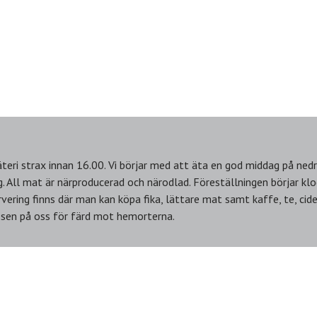
teri strax innan 16.00. Vi börjar med att äta en god middag på nedr
g. All mat är närproducerad och närodlad. Föreställningen börjar kl
vering finns där man kan köpa fika, lättare mat samt kaffe, te, cider,
ssen på oss för färd mot hemorterna.