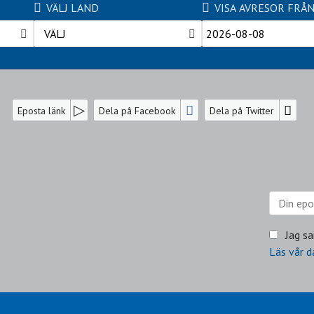
VÄLJ LAND
VISA AVRESOR FRÅ
VÄLJ
Eposta länk
Dela på Facebook
Dela på Twitter
Jag sa
Läs vår d