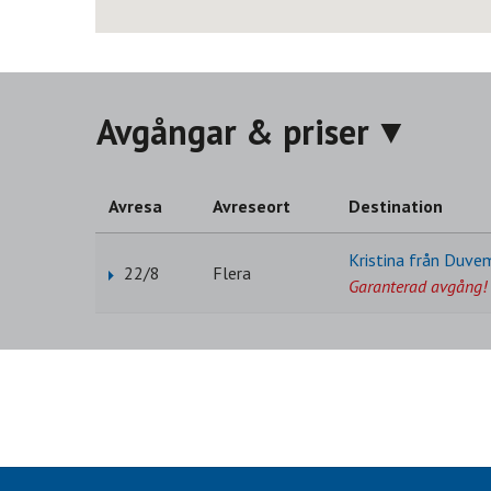
Avgångar & priser
Avresa
Avreseort
Destination
Kristina från Duvem
22/8
Flera
Garanterad avgång! 