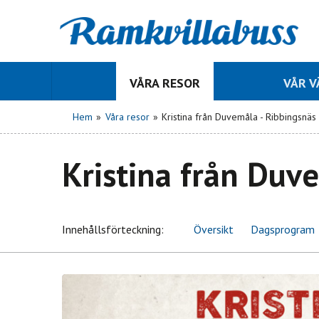
VÅRA RESOR
VÅR 
Hem
»
Våra resor
»
Kristina från Duvemåla - Ribbingsnäs
Kristina från Duv
Innehålls
förteckning
Översikt
Dagsprogram