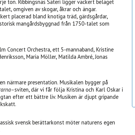
je ton. Ribbingsnäs Säteri ligger vackert beläget
talet, omgiven av skogar, åkrar och ängar.
kert placerad bland knotiga träd, gärdsgårdar,
storisk mangårdsbyggnad från 1750-talet som
m Concert Orchestra, ett 5-mannaband, Kristine
enriksson, Maria Möller, Matilda Ambré, Jonas
en närmare presentation. Musikalen bygger på
rarna
–sviten, där vi får följa Kristina och Karl Oskar i
gtan efter ett bättre liv. Musiken är djupt gripande
ikskatt.
assisk svensk berättarkonst möter naturens egen
!