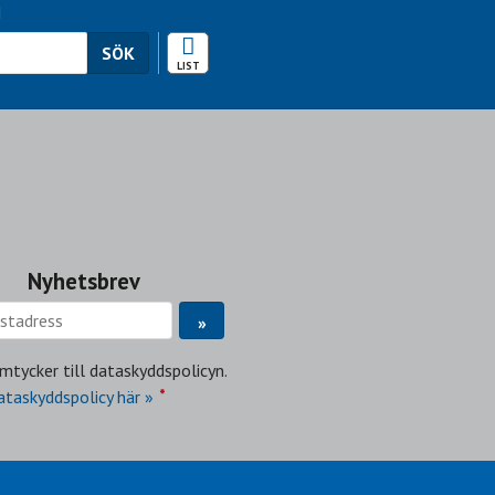
N
RESEKALENDER
SÖK
Nyhetsbrev
mtycker till dataskyddspolicyn.
*
ataskyddspolicy här »