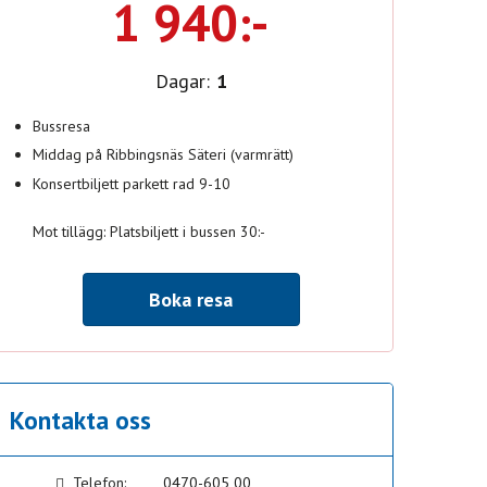
1 940:-
Dagar:
1
Bussresa
Middag på Ribbingsnäs Säteri (varmrätt)
Konsertbiljett parkett rad 9-10
Mot tillägg: Platsbiljett i bussen 30:-
Boka resa
Kontakta oss
Telefon:
0470-605 00