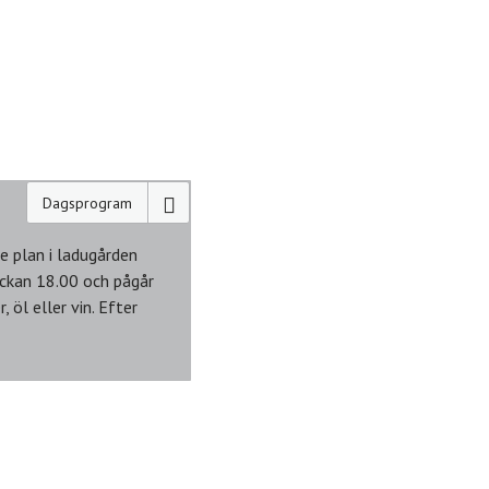
Dagsprogram
e plan i ladugården
ockan 18.00 och pågår
 öl eller vin. Efter