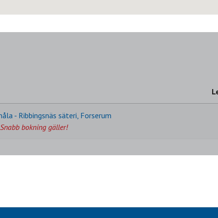
L
åla - Ribbingsnäs säteri, Forserum
Snabb bokning gäller!