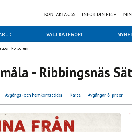
KONTAKTA OSS
INFÖR DIN RESA
MIN
VÄRLD
VÄLJ KATEGORI
NYHE
 säteri, Forserum
emåla - Ribbingsnäs Sä
Avgångs- och hemkomsttider
Karta
Avgångar & priser