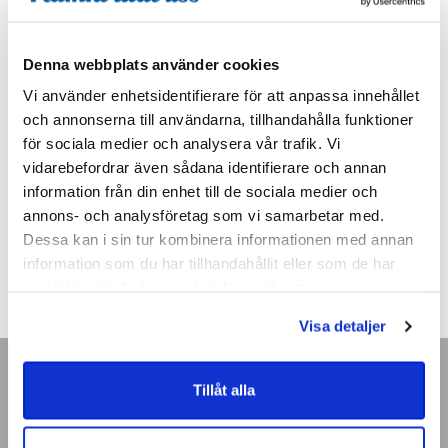
Adress: Am Markt 6, D-14542 Werder/Havel
Denna webbplats använder cookies
Tel: 0049-3327 66160
Vi använder enhetsidentifierare för att anpassa innehållet
https://hotel-zur-insel.de
och annonserna till användarna, tillhandahålla funktioner
för sociala medier och analysera vår trafik. Vi
Våningar: 3 Rum: 49 Hiss finns.
vidarebefordrar även sådana identifierare och annan
Rumsstandard: Bad/dusch/wc, hårfön, telefon, TV.
information från din enhet till de sociala medier och
annons- och analysföretag som vi samarbetar med.
Restaurang, trädgård med utemöbler.
Dessa kan i sin tur kombinera informationen med annan
information som du har tillhandahållit eller som de har
Trivsamt hotell på en ö i floden Havel väster om Berlin.
samlat in när du har använt deras tjänster.
Visa detaljer
Avgångar & priser
Tillåt alla
8/9
Flera