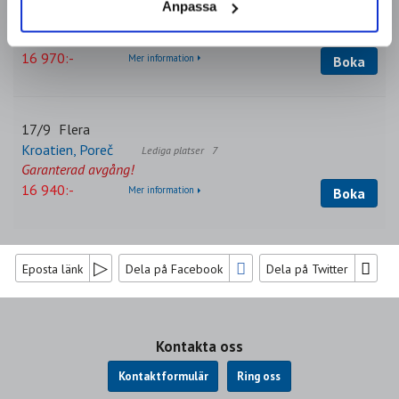
Anpassa
Må-bra-resa till Kirchberg i Tyrolen
4
Garanterad avgång!
16 970:-
Mer information
Boka
17/9
Flera
Kroatien, Poreč
7
Garanterad avgång!
16 940:-
Mer information
Boka
Eposta länk
Dela på Facebook
Dela på Twitter
Sociala medier
Kontakta oss
Kontaktformulär
Ring oss