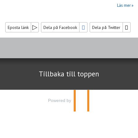
Läs mer
Eposta länk
Dela på Facebook
Dela på Twitter
Sociala medier
Nyhetsbrev
Tillbaka till toppen
Jag samtycker till dataskyddspolicyn.
Läs vår dataskyddspolicy här »
*
Powered by