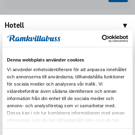
Hotell
Övernattning dag -1 - -1
Denna webbplats använder cookies
Vi använder enhetsidentifierare för att anpassa innehållet
och annonserna till användarna, tillhandahålla funktioner
för sociala medier och analysera vår trafik. Vi
vidarebefordrar även sådana identifierare och annan
information från din enhet till de sociala medier och
annons- och analysföretag som vi samarbetar med.
Dessa kan i sin tur kombinera informationen med annan
Comfort Hotel Göteborg
information som du har tillhandahållit eller som de har
samlat in när du har använt deras tjänster.
Comfort Hotel Göteborg beläget på Skeppsbroplatsen mitt i Göteborgs
centrum, 15 minuters gångavstånd från Centralstationen och 10 minuter