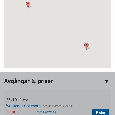
Avgångar & priser
23/10
Flera
Weekend i Göteborg
Mer än 8
2 880:-
Mer information
Boka