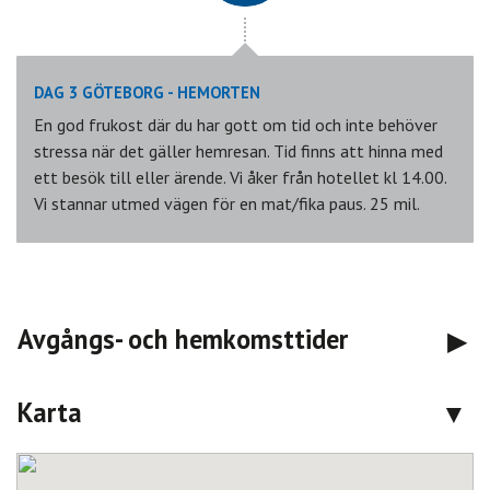
DAG 3 GÖTEBORG - HEMORTEN
En god frukost där du har gott om tid och inte behöver
stressa när det gäller hemresan. Tid finns att hinna med
ett besök till eller ärende. Vi åker från hotellet kl 14.00.
Vi stannar utmed vägen för en mat/fika paus. 25 mil.
Avgångs- och hemkomsttider
Karta