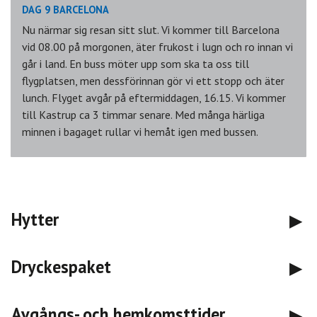
DAG 9 BARCELONA
Nu närmar sig resan sitt slut. Vi kommer till Barcelona
vid 08.00 på morgonen, äter frukost i lugn och ro innan vi
går i land. En buss möter upp som ska ta oss till
flygplatsen, men dessförinnan gör vi ett stopp och äter
lunch. Flyget avgår på eftermiddagen, 16.15. Vi kommer
till Kastrup ca 3 timmar senare. Med många härliga
minnen i bagaget rullar vi hemåt igen med bussen.
Hytter
Dryckespaket
Avgångs- och hemkomsttider