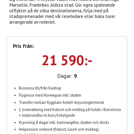
Marseille, Frankrikes äldsta stad. Gör egna spännande
utflykter på de olika destinationerna, följa med på
stadspromenader med vår reseledare eller boka turer
arrangerade av rederiet.
Pris från:
21 590:-
Dagar:
9
Bussresa till/från Kastrup
Flygresor med Norwegian inkl. skatter
Transfer mellan flygplats-hotell-kryssningterminal
1 övernattning med frukost och middag på hotell i Barcelona
+ stadsrundtur m.buss/lokalguide
Kryssning 8 dagar inkl. hamnavgifter, skatter och dricks
Helpension ombord (frukost, lunch och middag).