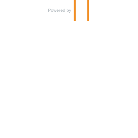
Powered by
Ramkvillabuss
Rådjursvägen 7
352 45
Växjö
Telefon
0470-605 00
©
info@ramkvillabuss.se
2026