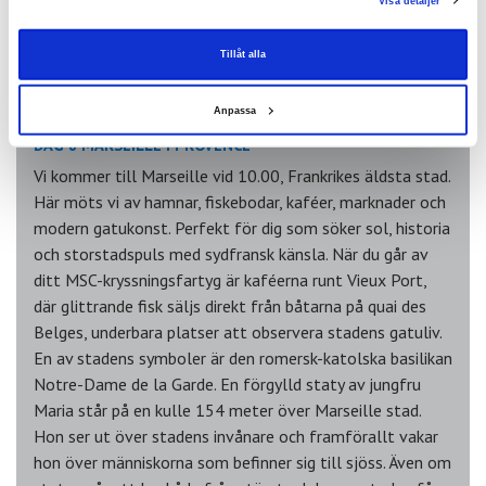
Visa detaljer
Tillåt alla
Anpassa
DAG 8 MARSEILLE I PROVENCE
Vi kommer till Marseille vid 10.00, Frankrikes äldsta stad.
Här möts vi av hamnar, fiskebodar, kaféer, marknader och
modern gatukonst. Perfekt för dig som söker sol, historia
och storstadspuls med sydfransk känsla. När du går av
ditt MSC-kryssningsfartyg är kaféerna runt Vieux Port,
där glittrande fisk säljs direkt från båtarna på quai des
Belges, underbara platser att observera stadens gatuliv.
En av stadens symboler är den romersk-katolska basilikan
Notre-Dame de la Garde. En förgylld staty av jungfru
Maria står på en kulle 154 meter över Marseille stad.
Hon ser ut över stadens invånare och framförallt vakar
hon över människorna som befinner sig till sjöss. Även om