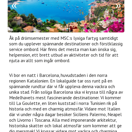
Åk på drömsemester med MSC:s lyxiga fartyg samtidigt
som du upplever spännande destinationer och förstklassig
service ombord. Här finns det mesta man kan önska sig,
helpension, ett brett utbud av aktiviteter och tid för att
njuta av allt som ingår ombord.
Vi bor en natt i Barcelona, huvudstaden i den norra
regionen Katalonien. En lokalguide tar oss runt på en
spännande rundtur där vi får uppleva denna vackra och
unika stad. Från soliga Barcelona ska vi kryssa till några av
Medelhavets mest fascinerande destinationer. Vi kommer
till La Goulette, en liten kuststad i norra Tunisien rik på
historia och med en charmig atmosfär. Vidare mot Italien
där vi under några dagar besöker Siciliens Palermo, Neapel
och Livorno i Toscana. Alla med imponerande arkitektur,
historiska skatter och lokal atmosfär som kommer att ge
dig mersmak! Vi kryssar vidare mot vackra och charmiga