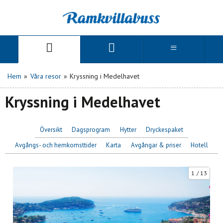
Hem
»
Våra resor
»
Kryssning i Medelhavet
Kryssning i Medelhavet
Översikt
Dagsprogram
Hytter
Dryckespaket
Avgångs- och hemkomsttider
Karta
Avgångar & priser
Hotell
1
13