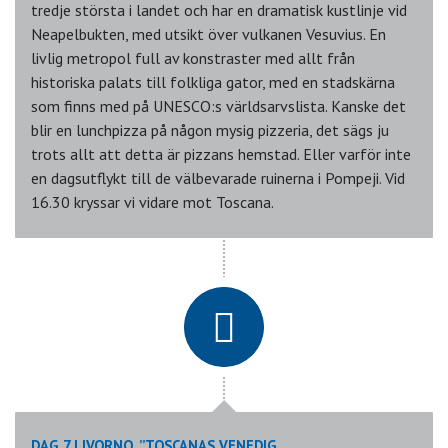
tredje största i landet och har en dramatisk kustlinje vid
Neapelbukten, med utsikt över vulkanen Vesuvius. En
livlig metropol full av konstraster med allt från
historiska palats till folkliga gator, med en stadskärna
som finns med på UNESCO:s världsarvslista. Kanske det
blir en lunchpizza på någon mysig pizzeria, det sägs ju
trots allt att detta är pizzans hemstad. Eller varför inte
en dagsutflykt till de välbevarade ruinerna i Pompeji. Vid
16.30 kryssar vi vidare mot Toscana.
DAG 7 LIVORNO, ”TOSCANAS VENEDIG