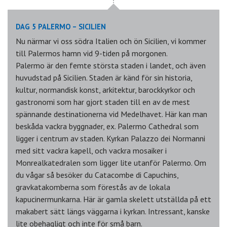
DAG 5 PALERMO – SICILIEN
Nu närmar vi oss södra Italien och ön Sicilien, vi kommer
till Palermos hamn vid 9-tiden på morgonen.
Palermo är den femte största staden i landet, och även
huvudstad på Sicilien. Staden är känd för sin historia,
kultur, normandisk konst, arkitektur, barockkyrkor och
gastronomi som har gjort staden till en av de mest
spännande destinationerna vid Medelhavet. Här kan man
beskåda vackra byggnader, ex. Palermo Cathedral som
ligger i centrum av staden. Kyrkan Palazzo dei Normanni
med sitt vackra kapell, och vackra mosaiker i
Monrealkatedralen som ligger lite utanför Palermo. Om
du vågar så besöker du Catacombe di Capuchins,
gravkatakomberna som förestås av de lokala
kapucinermunkarna. Här är gamla skelett utställda på ett
makabert sätt längs väggarna i kyrkan. Intressant, kanske
lite obehagligt och inte för små barn.