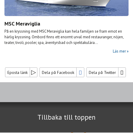
MSC Meraviglia
På en kryssning med MSC Meraviglia kan hela familjen se fram emot en
härlig kryssning. Ombord finns ett enormt urval med restauranger, nöjen,
teater, tivoli, pooler, spa, äventyrsbad och spektakulära...
Läs mer
Eposta länk
Dela på Facebook
Dela på Twitter
Sociala medier
Nyhetsbrev
Tillbaka till toppen
Jag samtycker till dataskyddspolicyn.
Läs vår dataskyddspolicy här »
*