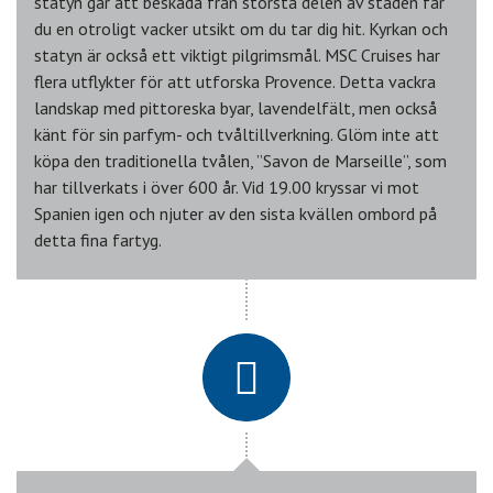
statyn går att beskåda från största delen av staden får
du en otroligt vacker utsikt om du tar dig hit. Kyrkan och
statyn är också ett viktigt pilgrimsmål. MSC Cruises har
flera utflykter för att utforska Provence. Detta vackra
landskap med pittoreska byar, lavendelfält, men också
känt för sin parfym- och tvåltillverkning. Glöm inte att
köpa den traditionella tvålen, ”Savon de Marseille”, som
har tillverkats i över 600 år. Vid 19.00 kryssar vi mot
Spanien igen och njuter av den sista kvällen ombord på
detta fina fartyg.