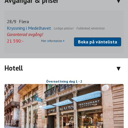
Avgångar & priser
28/9
Flera
Kryssning i Medelhavet
Fullbokad, väntelista
Garanterad avgång!
21 590:-
Mer information
Boka på väntelista
Hotell
Övernattning dag 1 - 2