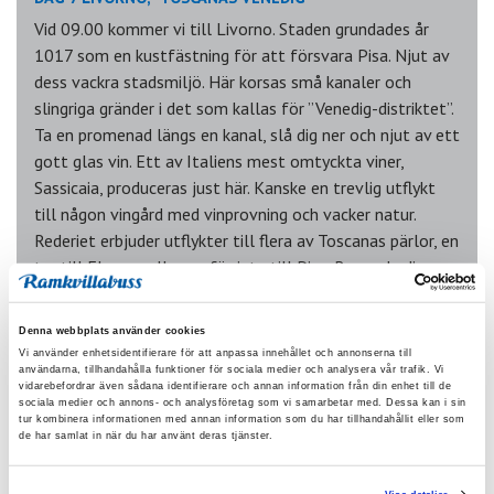
Vid 09.00 kommer vi till Livorno. Staden grundades år
1017 som en kustfästning för att försvara Pisa. Njut av
dess vackra stadsmiljö. Här korsas små kanaler och
slingriga gränder i det som kallas för ”Venedig-distriktet”.
Ta en promenad längs en kanal, slå dig ner och njut av ett
gott glas vin. Ett av Italiens mest omtyckta viner,
Sassicaia, produceras just här. Kanske en trevlig utflykt
till någon vingård med vinprovning och vacker natur.
Rederiet erbjuder utflykter till flera av Toscanas pärlor, en
tur till Florens eller varför inte till Pisa. Beger du dig
söder om Livorno kommer du till ett flertal fina stränder
och möjligheter att besöka pittoreska små byar längs
Denna webbplats använder cookies
med kusten. Vid 19.00 seglar vi vidare mot Provence i
Vi använder enhetsidentifierare för att anpassa innehållet och annonserna till
Frankrike.
användarna, tillhandahålla funktioner för sociala medier och analysera vår trafik. Vi
vidarebefordrar även sådana identifierare och annan information från din enhet till de
sociala medier och annons- och analysföretag som vi samarbetar med. Dessa kan i sin
tur kombinera informationen med annan information som du har tillhandahållit eller som
de har samlat in när du har använt deras tjänster.