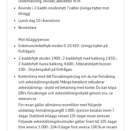
Underhållning, shower, aktiviteter m.m.
Boende i 2-bädds insideshytt 7 nätter (övriga hytter mot
tillägg)
Lunch dag 10 i Barcelona
Reseledare
Mot tillägg/person:
Enkelrum/enkelhytt insides fr. 10.420:- (övriga hytter på
förfrågan)
2-bäddshytt utsides 1900:-, 2-bäddshytt med balkong 2.850:-,
2-bäddshytt Aurea balkong 4.600:-. Sittplatsbiljett bussen
100:- , Dryckespaket på förfrågan.
Kontrollera med ditt försäkringsbolag om du har försäkring
och avbeställningsskydd. Många betalkort inkluderar
avbeställnings- skydd vid betalning med kortet. Du kan köpa
ERV:s försäkringar och avbeställningsskydd genom oss, se
www.erv.se
För resan gäller allmänna resevillkor med följande
undantag: Anmälningsavgift 5.000:-/person betalas inom 7
dagar. Slutlikvid erläggs senast 105 dagar innan avresan.
Följande avbeställningskostnader gäller: Fram till 105 dagar
före avresa: 5.000:-, 104-0 dagar före avresa: 100 % av resans