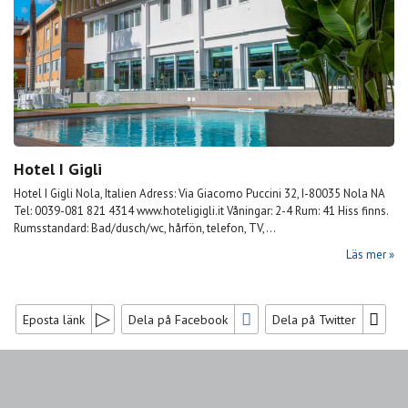
Hotel I Gigli
Hotel I Gigli Nola, Italien Adress: Via Giacomo Puccini 32, I-80035 Nola NA
Tel: 0039-081 821 4314 www.hoteligigli.it Våningar: 2-4 Rum: 41 Hiss finns.
Rumsstandard: Bad/dusch/wc, hårfön, telefon, TV,...
Läs mer
Eposta länk
Dela på Facebook
Dela på Twitter
Sociala medier
Nyhetsbrev