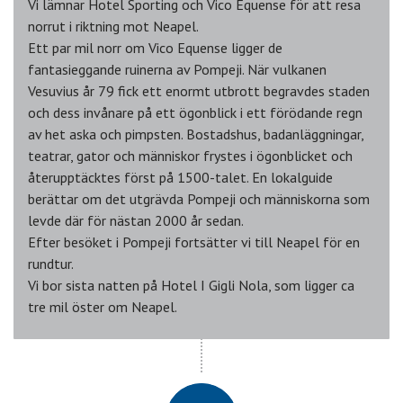
Vi lämnar Hotel Sporting och Vico Equense för att resa
norrut i riktning mot Neapel.
Ett par mil norr om Vico Equense ligger de
fantasieggande ruinerna av Pompeji. När vulkanen
Vesuvius år 79 fick ett enormt utbrott begravdes staden
och dess invånare på ett ögonblick i ett förödande regn
av het aska och pimpsten. Bostadshus, badanläggningar,
teatrar, gator och människor frystes i ögonblicket och
återupptäcktes först på 1500-talet. En lokalguide
berättar om det utgrävda Pompeji och människorna som
levde där för nästan 2000 år sedan.
Efter besöket i Pompeji fortsätter vi till Neapel för en
rundtur.
Vi bor sista natten på Hotel I Gigli Nola, som ligger ca
tre mil öster om Neapel.