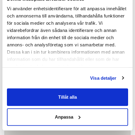
Vi använder enhetsidentifierare för att anpassa innehållet
Avgångs- och hemkomsttider
och annonserna till användarna, tillhandahålla funktioner
för sociala medier och analysera vår trafik. Vi
vidarebefordrar även sådana identifierare och annan
Karta
information från din enhet till de sociala medier och
annons- och analysföretag som vi samarbetar med.
Dessa kan i sin tur kombinera informationen med annan
information som du har tillhandahållit eller som de har
samlat in när du har använt deras tjänster.
Visa detaljer
Tillåt alla
Anpassa