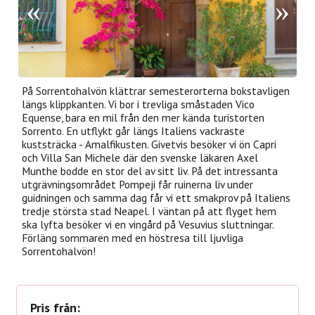
På Sorrentohalvön klättrar semesterorterna bokstavligen
längs klippkanten. Vi bor i trevliga småstaden Vico
Equense, bara en mil från den mer kända turistorten
Sorrento. En utflykt går längs Italiens vackraste
kuststräcka - Amalfikusten. Givetvis besöker vi ön Capri
och Villa San Michele där den svenske läkaren Axel
Munthe bodde en stor del av sitt liv. På det intressanta
utgrävningsområdet Pompeji får ruinerna liv under
guidningen och samma dag får vi ett smakprov på Italiens
tredje största stad Neapel. I väntan på att flyget hem
ska lyfta besöker vi en vingård på Vesuvius sluttningar.
Förläng sommaren med en höstresa till ljuvliga
Sorrentohalvön!
Pris från: