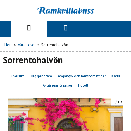
Hem
»
Våra resor
»
Sorrentohalvön
Sorrentohalvön
Översikt
Dagsprogram
Avgångs- och hemkomsttider
Karta
Avgångar & priser
Hotell
1
10