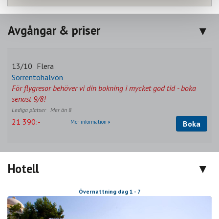
Avgångar & priser
13/10
Flera
Sorrentohalvön
För flygresor behöver vi din bokning i mycket god tid - boka
senast 9/8!
Mer än 8
21 390:-
Mer information
Boka
Hotell
Övernattning dag 1 - 7