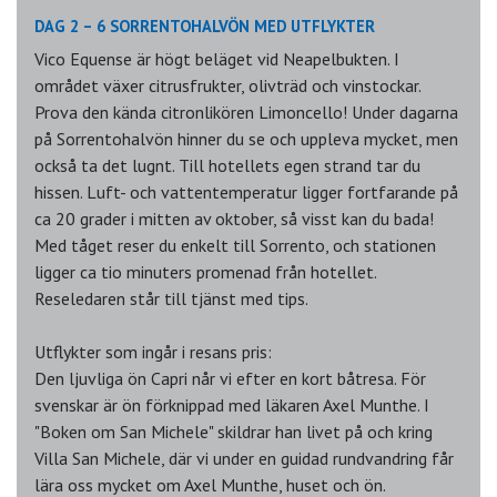
DAG 2 – 6 SORRENTOHALVÖN MED UTFLYKTER
Vico Equense är högt beläget vid Neapelbukten. I
området växer citrusfrukter, olivträd och vinstockar.
Prova den kända citronlikören Limoncello! Under dagarna
på Sorrentohalvön hinner du se och uppleva mycket, men
också ta det lugnt. Till hotellets egen strand tar du
hissen. Luft- och vattentemperatur ligger fortfarande på
ca 20 grader i mitten av oktober, så visst kan du bada!
Med tåget reser du enkelt till Sorrento, och stationen
ligger ca tio minuters promenad från hotellet.
Reseledaren står till tjänst med tips.
Utflykter som ingår i resans pris:
Den ljuvliga ön Capri når vi efter en kort båtresa. För
svenskar är ön förknippad med läkaren Axel Munthe. I
"Boken om San Michele" skildrar han livet på och kring
Villa San Michele, där vi under en guidad rundvandring får
lära oss mycket om Axel Munthe, huset och ön.