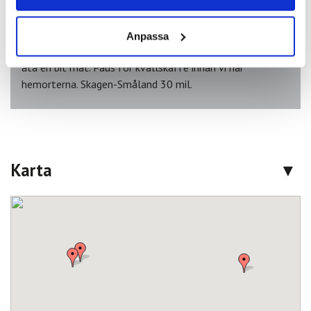
du med ett besök på något av stadens berömda
konstmuséer innan vi samlas vid bussen för att
återvända till Fredrikshamn där färjan väntar att ta oss
Anpassa
tillbaka till Göteborg. På färjan finns det möjlighet att
äta en bit mat. Paus för kvällskaffe innan vi når
hemorterna. Skagen-Småland 30 mil.
Karta