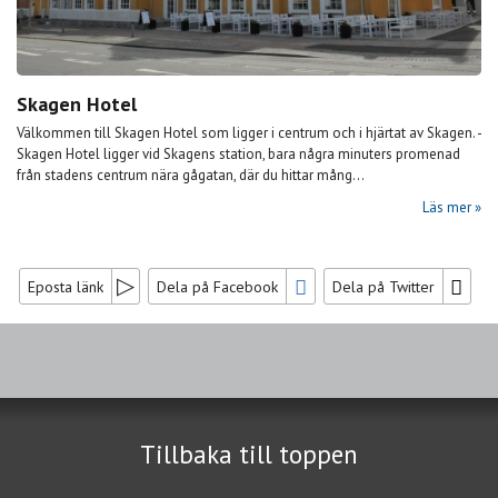
Skagen Hotel
Välkommen till Skagen Hotel som ligger i centrum och i hjärtat av Skagen. -
Skagen Hotel ligger vid Skagens station, bara några minuters promenad
från stadens centrum nära gågatan, där du hittar mång...
Läs mer
Eposta länk
Dela på Facebook
Dela på Twitter
Sociala medier
Nyhetsbrev
Tillbaka till toppen
Jag samtycker till dataskyddspolicyn.
Läs vår dataskyddspolicy här »
*