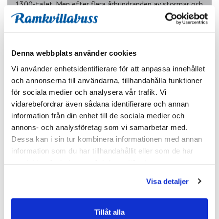
1300-talet. Men efter flera århundranden av stormar och
virvlande sand är det nu bara det vita kyrktornet som
syns och finns kvar i sanddynerna. Vi kör även till Råbjerg
Mile, Europas största vandrande sandöken. Under dagen
kommer du även få egen hand tid att strosa runt och
Denna webbplats använder cookies
njuta av atmosfären. På kvällen äter vi gemensam
Vi använder enhetsidentifierare för att anpassa innehållet
middag på hotellet.
och annonserna till användarna, tillhandahålla funktioner
för sociala medier och analysera vår trafik. Vi
vidarebefordrar även sådana identifierare och annan
information från din enhet till de sociala medier och
annons- och analysföretag som vi samarbetar med.
Dessa kan i sin tur kombinera informationen med annan
information som du har tillhandahållit eller som de har
samlat in när du har använt deras tjänster.
Visa detaljer
DAG 3 SKAGEN – HEMORTEN
Frukost på hotellet samt egen tid i Skagen. Kanske hinner
Tillåt alla