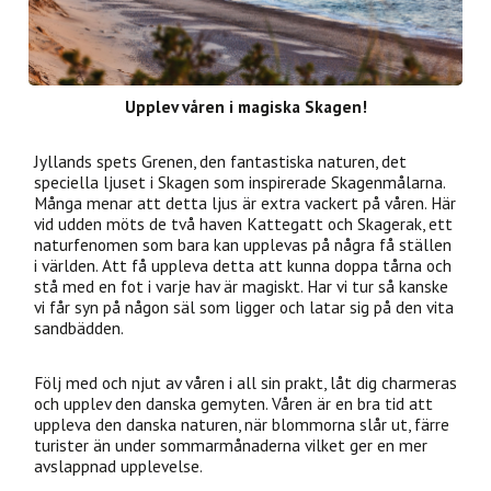
Upplev våren i magiska Skagen!
Jyllands spets Grenen, den fantastiska naturen, det
speciella ljuset i Skagen som inspirerade Skagenmålarna.
Många menar att detta ljus är extra vackert på våren. Här
vid udden möts de två haven Kattegatt och Skagerak, ett
naturfenomen som bara kan upplevas på några få ställen
i världen. Att få uppleva detta att kunna doppa tårna och
stå med en fot i varje hav är magiskt. Har vi tur så kanske
vi får syn på någon säl som ligger och latar sig på den vita
sandbädden.
Följ med och njut av våren i all sin prakt, låt dig charmeras
och upplev den danska gemyten. Våren är en bra tid att
uppleva den danska naturen, när blommorna slår ut, färre
turister än under sommarmånaderna vilket ger en mer
avslappnad upplevelse.