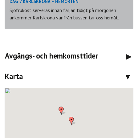
DAG 7 KARLSKRONA – HEMORTEN
Sjöfrukost serveras innan färjan tidigt på morgonen
ankommer Karlskrona varifrån bussen tar oss hemåt.
Avgångs- och hemkomsttider
Karta