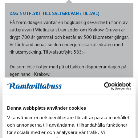
DAG 5 UTFLYKT TILL SALTGRUVAN (TILLVAL)
På förmiddagen väntar en högklassig sevärdhet i form av
saltgruvan i Wieliczka strax söder om Krakow. Gruvan är
drygt 700 år gammal och består av 300 kilometer gångar.
Vi får bland annat se den underjordiska katedralen med
rik utsmyckning. Tillvalsutflykt 585:-.
Du som inte följer med på utflykten disponerar dagen på
egen hand i Krakow.
Vår sista kväll i Krakow samlas vi till middag med
folkloreunderhållning på en restaurang i gamla stan.
Denna webbplats använder cookies
Vi använder enhetsidentifierare för att anpassa innehållet
och annonserna till användarna, tillhandahålla funktioner
för sociala medier och analysera vår trafik. Vi