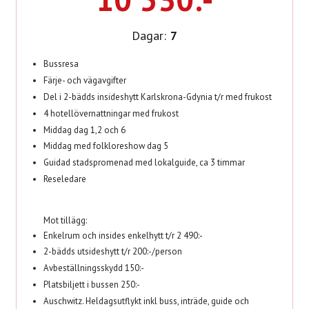
Dagar:
7
Bussresa
Färje- och vägavgifter
Del i 2-bädds insideshytt Karlskrona-Gdynia t/r med frukost
4 hotellövernattningar med frukost
Middag dag 1,2 och 6
Middag med folkloreshow dag 5
Guidad stadspromenad med lokalguide, ca 3 timmar
Reseledare
Mot tillägg:
Enkelrum och insides enkelhytt t/r 2 490:-
2-bädds utsideshytt t/r 200:-/person
Avbeställningsskydd 150:-
Platsbiljett i bussen 250:-
Auschwitz. Heldagsutflykt inkl buss, inträde, guide och