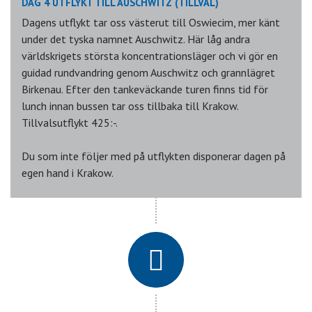
DAG 4 UTFLYKT TILL AUSCHWITZ (TILLVAL)
Dagens utflykt tar oss västerut till Oswiecim, mer känt
under det tyska namnet Auschwitz. Här låg andra
världskrigets största koncentrationsläger och vi gör en
guidad rundvandring genom Auschwitz och grannlägret
Birkenau. Efter den tankeväckande turen finns tid för
lunch innan bussen tar oss tillbaka till Krakow.
Tillvalsutflykt 425:-.
Du som inte följer med på utflykten disponerar dagen på
egen hand i Krakow.