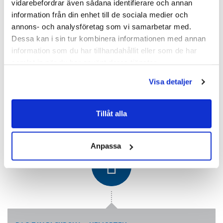
vidarebefordrar även sådana identifierare och annan
information från din enhet till de sociala medier och
annons- och analysföretag som vi samarbetar med.
Dessa kan i sin tur kombinera informationen med annan
information som du har tillhandahållit eller som de har
DAG 6 KRAKOW – GDYNIA
samlat in när du har använt deras tjänster.
Det är dags att ta farväl av Krakow för den här gången.
Bussen tar oss tillbaka norrut till hamnstaden Gdynia vid
Visa detaljer
Östersjökusten. Vi installerar oss i hytterna och äter
middagsbuffé. 60 mil.
Tillåt alla
Anpassa