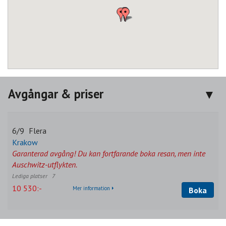
Avgångar & priser
6/9
Flera
Krakow
Garanterad avgång! Du kan fortfarande boka resan, men inte
Auschwitz-utflykten.
7
10 530:-
Mer information
Boka