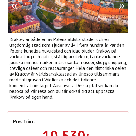
Krakow är både en av Polens äldsta städer och en
ungdomlig stad som sjuder av liv. I flera hundra år var den
Polens kungliga huvudstad och idag bjuder Krakow på
vackra torg och gator, ståtlig arkitektur, tankeväckande
judiska minnesmärken, intressanta museer, skojig shopping,
trevliga caféer och restauranger. Hela den historiska delen
av Krakow är världsarvsklassad av Unesco tillsammans
med saltgruvan i Wieliczka och det tidigare
koncentrationslägret Auschwitz. Dessa platser kan du
besöka på vår resa och du får också tid att upptäcka
Krakow på egen hand.
Pris från:
10 530:-