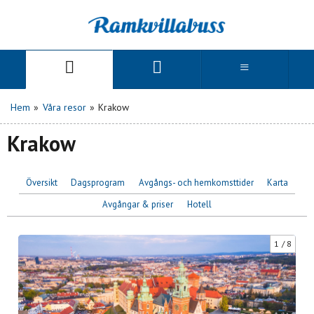
Hem
»
Våra resor
»
Krakow
Krakow
Översikt
Dagsprogram
Avgångs- och hemkomsttider
Karta
Avgångar & priser
Hotell
1
8