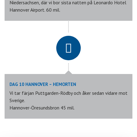
Niedersachsen, där vi bor sista natten på Leonardo Hotel
Hannover Airport. 60 mil.
DAG 10 HANNOVER – HEMORTEN
Vi tar färjan Puttgarden-Rödby och åker sedan vidare mot
Sverige.
Hannover-Öresundsbron 45 mil.