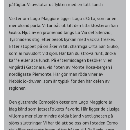
påfåglar. Vi avslutar utflykten med en lätt lunch.
Väster om Lago Maggiore ligger Lago d’Orta, som är en
mer okänd pärla. Vi tar båt ut till den lilla klosterön San
Giulio. Njut av en promenad längs La Via del Silenzio,
Tystnadens stig, eller besök kyrkan med vackra fresker.
Efter stoppet på ön åker vi till charmiga Orta San Giulio,
som är huvudort vid sjön. Här kan du ströva runt, dricka
kaffe eller äta lunch. På eftermiddagen besöker vi en
vingård i Gattinara, vid foten av Monte Rosa-bergen i
nordligaste Piemonte. Här gör man röda viner av
Nebbiolo-druvan, som är typisk för den här delen av
regionen.
Den glittrande Comosjön öster om Lago Maggiore är
idag känd som jetsetfolkets favorit. Här ligger de tjusiga
villorna mer eller mindre dolda bland växtligheten på
sjöns sluttningar. Vi har tid att se oss om i staden Como
vid sjöns sydspets innan vi tar båten till Bellagio, som