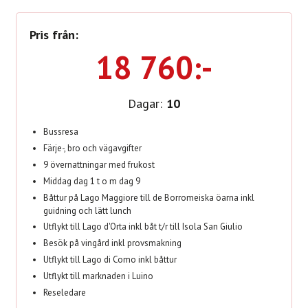
Pris från:
18 760:-
Dagar:
10
Bussresa
Färje-, bro och vägavgifter
9 övernattningar med frukost
Middag dag 1 t o m dag 9
Båttur på Lago Maggiore till de Borromeiska öarna inkl
guidning och lätt lunch
Utflykt till Lago d'Orta inkl båt t/r till Isola San Giulio
Besök på vingård inkl provsmakning
Utflykt till Lago di Como inkl båttur
Utflykt till marknaden i Luino
Reseledare