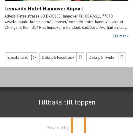
Leonardo Hotel Hannover Airport
Adress: Petzelstrasse 60, D-30855 Hannover Tel: 0049-511 77070
www.leonardo-hotels.com/hannover/leonardo-hotel-hannover-airport
Våningar: 6 Rum: 214 Hiss finns. Rumsstandard: Bad/dusch/wc, hårfön, tel...
Läs mer
Eposta länk
Dela på Facebook
Dela på Twitter
Sociala medier
Nyhetsbrev
Tillbaka till toppen
Jag samtycker till dataskyddspolicyn.
Läs vår dataskyddspolicy här »
*
Powered by