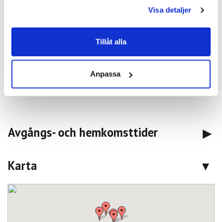
Visa detaljer
vi till Sigtuna för lunch och besök i den gamla staden. År
970 grundades Sigtuna som Sveriges första stad. Att gå
Storgatan framåt bland de väl bevarade låga trähusen är
Tillåt alla
en härlig upplevelse. Efteråt tar vi plats i bussen och
med paus är vi snart tillbaka vid våra hemorter igen. 42
mil.
Anpassa
Avgångs- och hemkomsttider
Karta