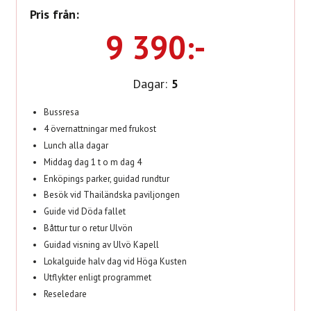
Pris från:
9 390:-
Dagar:
5
Bussresa
4 övernattningar med frukost
Lunch alla dagar
Middag dag 1 t o m dag 4
Enköpings parker, guidad rundtur
Besök vid Thailändska paviljongen
Guide vid Döda fallet
Båttur tur o retur Ulvön
Guidad visning av Ulvö Kapell
Lokalguide halv dag vid Höga Kusten
Utflykter enligt programmet
Reseledare