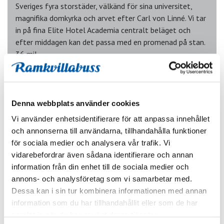
Sveriges fyra storstäder, välkänd för sina universitet,
magnifika domkyrka och arvet efter Carl von Linné. Vi tar
in på fina Elite Hotel Academia centralt beläget och
efter middagen kan det passa med en promenad på stan.
36 mil.
Denna webbplats använder cookies
Vi använder enhetsidentifierare för att anpassa innehållet
och annonserna till användarna, tillhandahålla funktioner
för sociala medier och analysera vår trafik. Vi
vidarebefordrar även sådana identifierare och annan
information från din enhet till de sociala medier och
DAG 5 UPPSALA - SVERIGES ÄLDSTA STAD, SIGTUNA -
annons- och analysföretag som vi samarbetar med.
HEMORTEN
Dessa kan i sin tur kombinera informationen med annan
Domkyrkan är Nordens största och universitetet Nordens
information som du har tillhandahållit eller som de har
äldsta. Under förmiddagen gör vi en kort rundtur där vi
samlat in när du har använt deras tjänster.
får se båda byggnaderna innan vi åker vidare. Efteråt kör