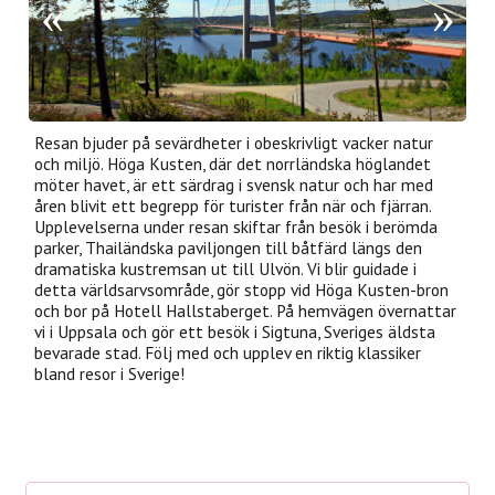
Resan bjuder på sevärdheter i obeskrivligt vacker natur
och miljö. Höga Kusten, där det norrländska höglandet
möter havet, är ett särdrag i svensk natur och har med
åren blivit ett begrepp för turister från när och fjärran.
Upplevelserna under resan skiftar från besök i berömda
parker, Thailändska paviljongen till båtfärd längs den
dramatiska kustremsan ut till Ulvön. Vi blir guidade i
detta världsarvsområde, gör stopp vid Höga Kusten-bron
och bor på Hotell Hallstaberget. På hemvägen övernattar
vi i Uppsala och gör ett besök i Sigtuna, Sveriges äldsta
bevarade stad. Följ med och upplev en riktig klassiker
bland resor i Sverige!