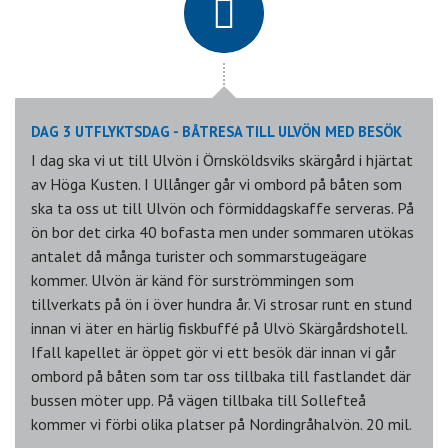
DAG 3 UTFLYKTSDAG - BÅTRESA TILL ULVÖN MED BESÖK
I dag ska vi ut till Ulvön i Örnsköldsviks skärgård i hjärtat
av Höga Kusten. I Ullånger går vi ombord på båten som
ska ta oss ut till Ulvön och förmiddagskaffe serveras. På
ön bor det cirka 40 bofasta men under sommaren utökas
antalet då många turister och sommarstugeägare
kommer. Ulvön är känd för surströmmingen som
tillverkats på ön i över hundra år. Vi strosar runt en stund
innan vi äter en härlig fiskbuffé på Ulvö Skärgårdshotell.
Ifall kapellet är öppet gör vi ett besök där innan vi går
ombord på båten som tar oss tillbaka till fastlandet där
bussen möter upp. På vägen tillbaka till Sollefteå
kommer vi förbi olika platser på Nordingråhalvön. 20 mil.