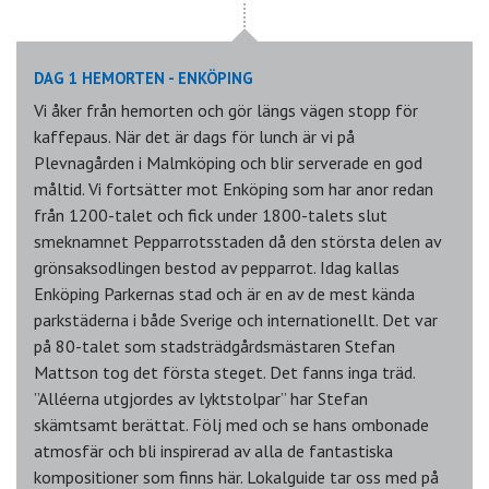
DAG 1 HEMORTEN - ENKÖPING
Vi åker från hemorten och gör längs vägen stopp för
kaffepaus. När det är dags för lunch är vi på
Plevnagården i Malmköping och blir serverade en god
måltid. Vi fortsätter mot Enköping som har anor redan
från 1200-talet och fick under 1800-talets slut
smeknamnet Pepparrotsstaden då den största delen av
grönsaksodlingen bestod av pepparrot. Idag kallas
Enköping Parkernas stad och är en av de mest kända
parkstäderna i både Sverige och internationellt. Det var
på 80-talet som stadsträdgårdsmästaren Stefan
Mattson tog det första steget. Det fanns inga träd.
”Alléerna utgjordes av lyktstolpar” har Stefan
skämtsamt berättat. Följ med och se hans ombonade
atmosfär och bli inspirerad av alla de fantastiska
kompositioner som finns här. Lokalguide tar oss med på