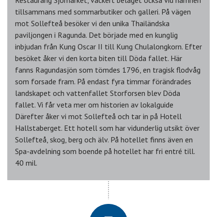
Restaurang Sjömärket, vackert beläget också vid hamnen
tillsammans med sommarbutiker och galleri. På vägen
mot Sollefteå besöker vi den unika Thailändska
paviljongen i Ragunda. Det började med en kunglig
inbjudan från Kung Oscar II till Kung Chulalongkorn. Efter
besöket åker vi den korta biten till Döda fallet. Här
fanns Ragundasjön som tömdes 1796, en tragisk flodvåg
som forsade fram. På endast fyra timmar förändrades
landskapet och vattenfallet Storforsen blev Döda
fallet. Vi får veta mer om historien av lokalguide
Därefter åker vi mot Sollefteå och tar in på Hotell
Hallstaberget. Ett hotell som har vidunderlig utsikt över
Sollefteå, skog, berg och älv. På hotellet finns även en
Spa-avdelning som boende på hotellet har fri entré till.
40 mil.