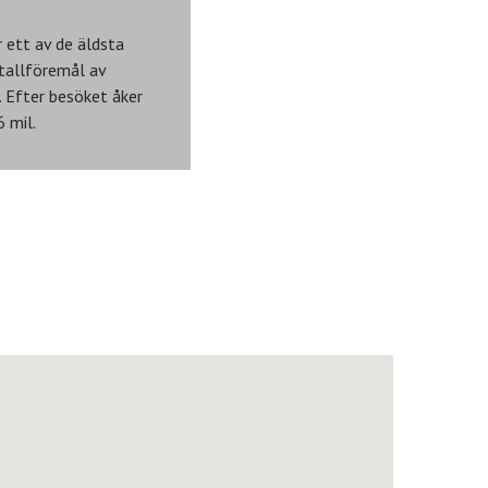
 ett av de äldsta
etallföremål av
. Efter besöket åker
 mil.