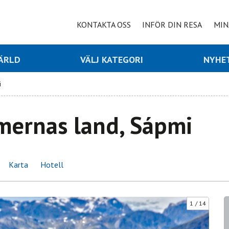
KONTAKTA OSS
INFÖR DIN RESA
MIN
VÄRLD
VÄLJ KATEGORI
NYHE
i
mernas land, Sápmi
Karta
Hotell
1
14