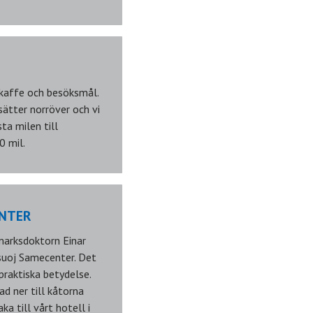
skaffe och besöksmål.
sätter norröver och vi
ta milen till
0 mil.
ENTER
marksdoktorn Einar
tsuoj Samecenter. Det
praktiska betydelse.
d ner till kåtorna
ka till vårt hotell i