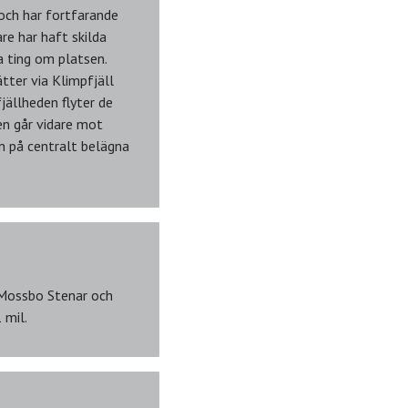
och har fortfarande
re har haft skilda
a ting om platsen.
ter via Klimpfjäll
jällheden flyter de
en går vidare mot
in på centralt belägna
h Mossbo Stenar och
 mil.