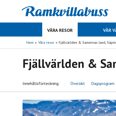
VÅRA RESOR
VÅR 
Hem
»
Våra resor
»
Fjällvärlden & Samernas land, Sápm
Fjällvärlden & Sa
Innehålls
förteckning
Översikt
Dagsprogram