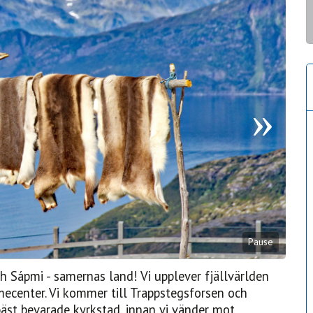
Pause
 Sápmi - samernas land! Vi upplever fjällvärlden
ecenter. Vi kommer till Trappstegsforsen och
st bevarade kyrkstad, innan vi vänder mot