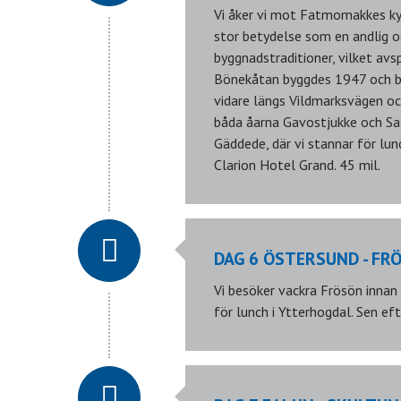
Vi åker vi mot Fatmomakkes kyr
stor betydelse som en andlig o
byggnadstraditioner, vilket av
Bönekåtan byggdes 1947 och be
vidare längs Vildmarksvägen oc
båda åarna Gavostjukke och Sax
Gäddede, där vi stannar för lun
Clarion Hotel Grand. 45 mil.
DAG 6 ÖSTERSUND - FR
Vi besöker vackra Frösön innan
för lunch i Ytterhogdal. Sen ef