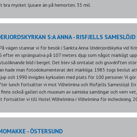
t bra mycket ljusare än på hemorten. 35 mil.
DERJORDSKYRKAN S:A ANNA - RISFJELLS SAMESLÖJD 
! På vägen stannar vi för besök i Sankta Anna Underjordskyrka vid Kri
 efter en sprängsalva på 107 meters djup som något märkligt uppt
usliknande bild i berget. Det blev så omtalat och gruvdriften stö
an hade man fotodokumenterat det märkliga. 1985 togs beslut at
jup och 1990 invigdes kyrksalen med plats för 100 personer. Vi gör 
fter lunch fortsätter vi mot Vilhelmina och Risfjells Sameslöjd. En 
 finns också galleri och museum av samiska samlingar och vem vet,
t fortsätter vi till Hotel Wilhelmina i Vilhelmina för incheckning. 2
TMOMAKKE - ÖSTERSUND