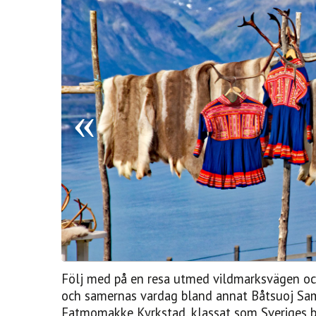
Följ med på en resa utmed vildmarksvägen och
och samernas vardag bland annat Båtsuoj Sam
Fatmomakke Kyrkstad, klassat som Sveriges bä