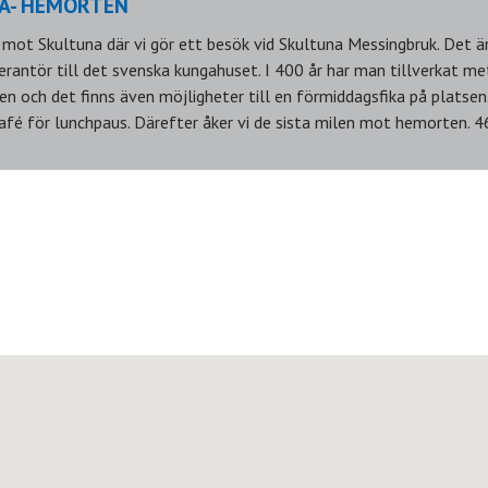
NA- HEMORTEN
 mot Skultuna där vi gör ett besök vid Skultuna Messingbruk. Det är
erantör till det svenska kungahuset. I 400 år har man tillverkat m
ken och det finns även möjligheter till en förmiddagsfika på platsen
afé för lunchpaus. Därefter åker vi de sista milen mot hemorten. 46