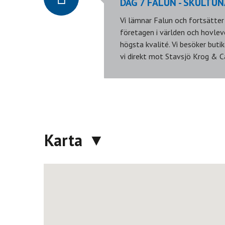
DAG 7 FALUN - SKULTU
Vi lämnar Falun och fortsätter
företagen i världen och hovlev
högsta kvalité. Vi besöker buti
vi direkt mot Stavsjö Krog & C
Karta