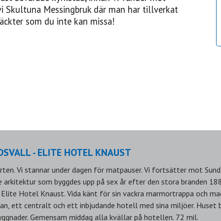
 Skultuna Messingbruk där man har tillverkat
täckter som du inte kan missa!
DSVALL - ELITE HOTEL KNAUST
rten. Vi stannar under dagen för matpauser. Vi fortsätter mot Sund
arkitektur som byggdes upp på sex år efter den stora branden 1888
, Elite Hotel Knaust. Vida känt för sin vackra marmortrappa och mag
an, ett centralt och ett inbjudande hotell med sina miljöer. Huset
ggnader. Gemensam middag alla kvällar på hotellen. 72 mil.