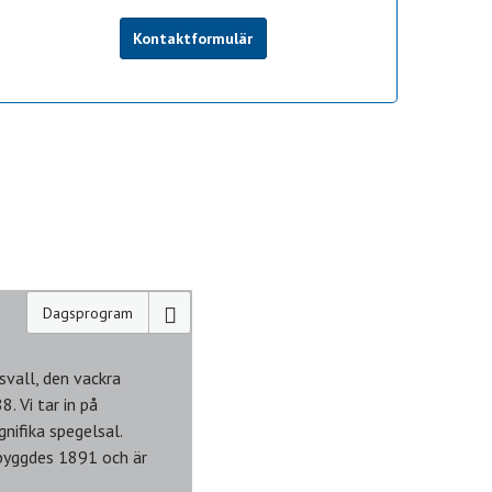
Kontaktformulär
Dagsprogram
svall, den vackra
. Vi tar in på
nifika spegelsal.
 byggdes 1891 och är