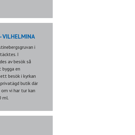
- VILHELMINA
stinebergsgruvan i
äcktes. I
rdes av besök så
t bygga en
ett besök i kyrkan
privatägd butik där
 om vi har tur kan
0 ml.