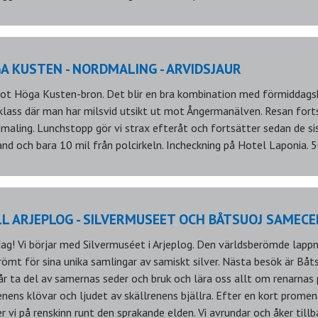
GA KUSTEN - NORDMALING - ARVIDSJAUR
 mot Höga Kusten-bron. Det blir en bra kombination med förmiddag
sklass där man har milsvid utsikt ut mot Ångermanälven. Resan fort
aling. Lunchstopp gör vi strax efteråt och fortsätter sedan de sis
land och bara 10 mil från polcirkeln. Incheckning på Hotel Laponia. 5
LL ARJEPLOG - SILVERMUSEET OCH BÅTSUOJ SAMEC
dag! Vi börjar med Silvermuséet i Arjeplog. Den världsberömde lapp
ömt för sina unika samlingar av samiskt silver. Nästa besök är Bå
 får ta del av samernas seder och bruk och lära oss allt om renarnas 
ens klövar och ljudet av skällrenens bjällra. Efter en kort promena
r vi på renskinn runt den sprakande elden. Vi avrundar och åker tillba