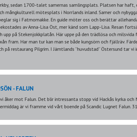
kby, sedan 1700-talet samernas samlingsplats. Platsen har haft, 
ch mångkulturell mötesplats i Norrlands inland. Samer och nybygga
speglar sig i Fatmomakke. En guide möter oss och berättar allehand
kostades av Anna-Lisa Öst, mer känd som Lapp-Lisa. Resan fortsät
h upp på Stekenjokkplatån. Här uppe på den trädlösa och milsvida f
ån fram. Har man tur kan man se både kungsörn och fjällräv. Färd
ch på restaurang Pilgrim. I Jämtlands ”huvudstad” Östersund tar vi 
ÖSÖN - FALUN
 vi åker mot Falun. Det blir intressanta stopp vid Hackås kyrka oc
termiddag är vi framme vid vårt boende på Scandic Lugnet Falun. 31