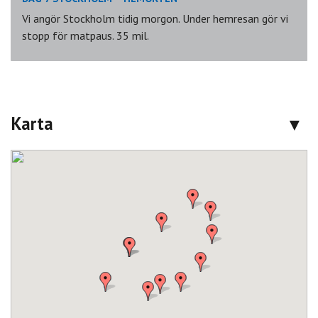
Vi angör Stockholm tidig morgon. Under hemresan gör vi
stopp för matpaus. 35 mil.
Karta