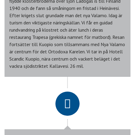
flydde klosterbröderna över sjön Ladogas is till Finland
1940 och de fann så småningom en fristad i Heinävesi.
Efter krigets slut grundade man det nya Valamo. Idag är
turism den viktigaste näringskällan. Vi får en guidad
rundvandring på klostret och äter lunch i deras
restaurang Trapesa (grekiska namnet för matbord). Resan
fortsätter till Kuopio som tillsammans med Nya Valamo
är centrum för det Ortodoxa Karelen. Vi tar in på Hotell
Scandic Kuopio, nära centrum och vackert beläget i det
vackra sjödistriktet Kallavesi. 26 mil.