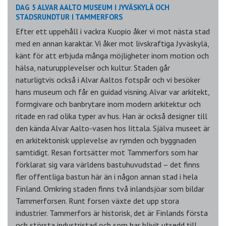
DAG 5 ALVAR AALTO MUSEUM I JYVÄSKYLÄ OCH
STADSRUNDTUR I TAMMERFORS
Efter ett uppehåll i vackra Kuopio åker vi mot nästa stad
med en annan karaktär. Vi åker mot livskraftiga Jyväskylä,
känt för att erbjuda många möjligheter inom motion och
hälsa, naturupplevelser och kultur. Staden går
naturligtvis också i Alvar Aaltos fotspår och vi besöker
hans museum och får en guidad visning. Alvar var arkitekt,
formgivare och banbrytare inom modern arkitektur och
ritade en rad olika typer av hus. Han är också designer till
den kända Alvar Aalto-vasen hos Iittala. Själva museet är
en arkitektonisk upplevelse av rymden och byggnaden
samtidigt. Resan fortsätter mot Tammerfors som har
förklarat sig vara världens bastuhuvudstad – det finns
fler offentliga bastun här än i någon annan stad i hela
Finland. Omkring staden finns två inlandsjöar som bildar
Tammerforsen. Runt forsen växte det upp stora
industrier. Tammerfors är historisk, det är Finlands första
och största industristad och som har blivit utsedd till