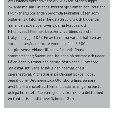
vid Finlands vattenrikaste älv Vuoksen. Staden ligger
inklämd mellan Finlands största sjö Saimen och Ryssland.
I Punkaharju börjar den berömda Punkaharjuåsen som
bildar en sju kilometer lång naturlig bro och bjuder på
hisnande vackra vyer över sjöarna Puruvesi och
Pihlajavesi. I Kerimäki besöker vi världens största
träkyrka byggd 1847. En av tankarna var att hälften av
socknens invånare skulle rymmas på de 3.300
sittplatserna. Vidare till en av Finlands finaste
sommarstäder; Savonlinna, belägen på holmar och uddar.
På en egen ö tronar den gamla fästningen Olofsborg
majestätiskt. Varje år hålls här internationell
operafestival. Vi checkar in på Original Sokos Hotel
Seurahuone. Det medeltida Olofsborg finns på nära
avstånd från hotellet. I Finland badar man gärna bastu
och på hotellets 6:e våning kan vi kombinera detta med
en fantastisk utsikt över Saimen. 18 mil.