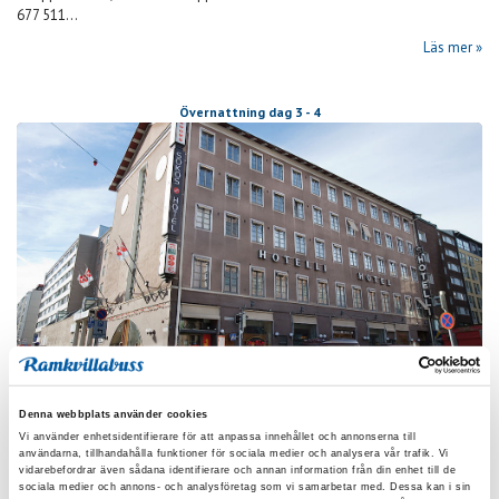
677 511...
Läs mer
Övernattning dag 3 - 4
Original Sokos Hotel Seurahuone
Denna webbplats använder cookies
Eriksgatan 23, 20100 Åbo, Finland www.sokoshotels.fi/fi/turku/sokos-
Vi använder enhetsidentifierare för att anpassa innehållet och annonserna till
användarna, tillhandahålla funktioner för sociala medier och analysera vår trafik. Vi
hotel-seurahuone 00358 2 3373800...
vidarebefordrar även sådana identifierare och annan information från din enhet till de
sociala medier och annons- och analysföretag som vi samarbetar med. Dessa kan i sin
Läs mer