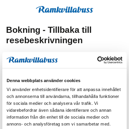
Bokning - Tillbaka till
resebeskrivningen
Tillbaka till resebeskrivningen
1. Antal resenärer och rum
2. Personupplysningar
Denna webbplats använder cookies
3. Betalning
Vi använder enhetsidentifierare för att anpassa innehållet
och annonserna till användarna, tillhandahålla funktioner
för sociala medier och analysera vår trafik. Vi
Fel
vidarebefordrar även sådana identifierare och annan
information från din enhet till de sociala medier och
annons- och analysföretag som vi samarbetar med.
Paketet kan inte bokas