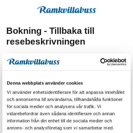
Bokning - Tillbaka till
resebeskrivningen
Tillbaka till resebeskrivningen
1. Antal resenärer och rum
2. Personupplysningar
Denna webbplats använder cookies
3. Betalning
Vi använder enhetsidentifierare för att anpassa innehållet
och annonserna till användarna, tillhandahålla funktioner
för sociala medier och analysera vår trafik. Vi
Fel
vidarebefordrar även sådana identifierare och annan
information från din enhet till de sociala medier och
annons- och analysföretag som vi samarbetar med.
Paketet kan inte bokas